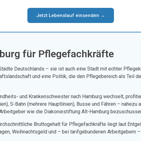
Jetzt Lebenslauf einsenden →
burg für Pflegefachkräfte
tädte Deutschlands – sie ist auch eine Stadt mit echter Pflegekult
ftslandschaft und eine Politik, die den Pflegebereich als Teil 
ndheits- und Krankenschwester nach Hamburg wechselt, profiti
), S-Bahn (mehrere Hauptlinien), Busse und Fähren – nahezu alle 
ge Arbeitgeber wie die Diakoniestiftung Alt-Hamburg bezuschusse
chschnittliche Bruttogehalt für Pflegefachkräfte liegt laut Entge
lagen, Weihnachtsgeld und – bei tarifgebundenen Arbeitgebern – 