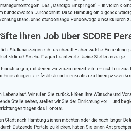
llmanagementregeln. Das „ständige Einspringen“ – in vielen klein
 im bundesweiten Durchschnitt. Dass Hamburg ein eigenes Stadt
in Wohnungsnähe, ohne stundenlange Pendelwege einkalkulieren 
äfte ihren Job über SCORE Pers
ch. Stellenanzeigen gibt es überall – aber welche Einrichtung p
triebsklima? Solche Fragen beantwortet keine Stellenanzeige.
 Einrichtungen, mit denen wir zusammenarbeiten – nicht nur au
t: an Einrichtungen, die fachlich und menschlich zu Ihnen passen 
en Lebenslauf. Wir rufen Sie zurück, klären Ihre Wünsche und Vo
de Stelle sehen, stellen wir Sie der Einrichtung vor – und beg
nrichtungen tragen das Honorar.
ren Stadt nach Hamburg ziehen möchten oder die nach langer Be
h durch Dutzende Portale zu klicken, haben Sie einen Ansprechpar