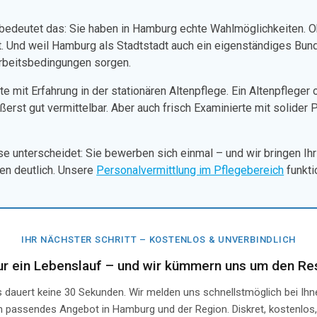
edeutet das: Sie haben in Hamburg echte Wahlmöglichkeiten. Ob V
. Und weil Hamburg als Stadtstadt auch ein eigenständiges Bunde
 Arbeitsbedingungen sorgen.
e mit Erfahrung in der stationären Altenpflege. Ein Altenpfleger 
rst gut vermittelbar. Aber auch frisch Examinierte mit solider 
unterscheidet: Sie bewerben sich einmal – und wir bringen Ihr 
cen deutlich. Unsere
Personalvermittlung im Pflegebereich
funkti
IHR NÄCHSTER SCHRITT – KOSTENLOS & UNVERBINDLICH
ur ein Lebenslauf – und wir kümmern uns um den Res
 dauert keine 30 Sekunden. Wir melden uns schnellstmöglich bei Ihne
in passendes Angebot in Hamburg und der Region. Diskret, kostenlos,