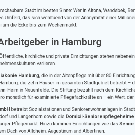
erschaubare Stadt im besten Sinne: Wer in Altona, Wandsbek, Ber
Umfeld, das sich wohltuend von der Anonymität einer Millionens
rei um die Ecke bis zum Wochenmarkt.
 Arbeitgeber in Hamburg
Öffentliche, kirchliche und private Einrichtungen stehen nebenein
nehmenskulturen variieren.
iakonie Hamburg
, die in der Altenpflege mit über 80 Einrichtu
 Alt-Hamburg, die zehn Häuser im gesamten Stadtgebiet betreibt –
-Heim in Neuenfelde. Die Stiftung bezahlt nach dem Kirchlichen
uro monatlich für examinierte Pflegefachkräfte an – ein Wert, de
GmbH
betreibt Sozialstationen und Seniorenwohnanlagen in Sta
dorf und Langenhorn sowie die
Domicil-Seniorenpflegeheime
urger Pflegemarkt. Hinzu kommen Einrichtungen wie das
Senio
em Dach von Alloheim, Augustinum und Albertinen.