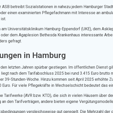
er ASB betreibt Sozialstationen in nahezu jedem Hamburger Stad
oder einen examinierten Pflegefachmann mit Interesse an ambula
ist.
em am Universitätsklinikum Hamburg-Eppendorf (UKE), dem Askl
 oder dem Agaplesion Bethesda Krankenhaus interessante Arbeitg
ders gefragt.
gungen in Hamburg
 den letzten Jahren spürbar gestiegen. Im öffentlichen Dienst gi
 liegt nach dem Tarifabschluss 2025 bei rund 3.415 Euro brutto
 einer 39-Stunden-Woche. Hinzu kommen seit April 2025 erhöhte 
 Euro. Für viele Pflegekräfte in Wechselschicht bedeutet das ei
gene Tarifwerke (AVR bzw. KTD), die sich in vielen Häusern über
g an den Tarifverträgen, andere bieten eigene Vergütungsmodelle,
tsbedingungen vergleichsweise gut geregelt. Die Mehrzahl der gr