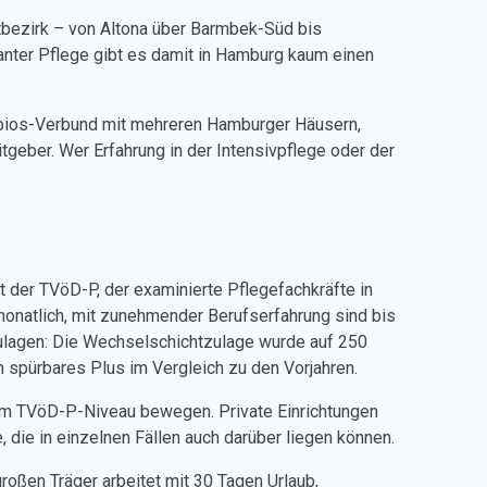
tbezirk – von Altona über Barmbek-Süd bis
nter Pflege gibt es damit in Hamburg kaum einen
epios-Verbund mit mehreren Hamburger Häusern,
eber. Wer Erfahrung in der Intensivpflege oder der
lt der TVöD-P, der examinierte Pflegefachkräfte in
 monatlich, mit zunehmender Berufserfahrung sind bis
Zulagen: Die Wechselschichtzulage wurde auf 250
n spürbares Plus im Vergleich zu den Vorjahren.
 dem TVöD-P-Niveau bewegen. Private Einrichtungen
 die in einzelnen Fällen auch darüber liegen können.
oßen Träger arbeitet mit 30 Tagen Urlaub,