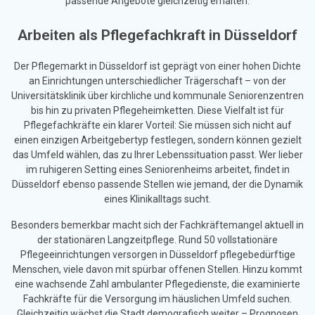
passende Angebote gleichzeitig erhalten.
Arbeiten als Pflegefachkraft in Düsseldorf
Der Pflegemarkt in Düsseldorf ist geprägt von einer hohen Dichte
an Einrichtungen unterschiedlicher Trägerschaft – von der
Universitätsklinik über kirchliche und kommunale Seniorenzentren
bis hin zu privaten Pflegeheimketten. Diese Vielfalt ist für
Pflegefachkräfte ein klarer Vorteil: Sie müssen sich nicht auf
einen einzigen Arbeitgebertyp festlegen, sondern können gezielt
das Umfeld wählen, das zu Ihrer Lebenssituation passt. Wer lieber
im ruhigeren Setting eines Seniorenheims arbeitet, findet in
Düsseldorf ebenso passende Stellen wie jemand, der die Dynamik
eines Klinikalltags sucht.
Besonders bemerkbar macht sich der Fachkräftemangel aktuell in
der stationären Langzeitpflege. Rund 50 vollstationäre
Pflegeeinrichtungen versorgen in Düsseldorf pflegebedürftige
Menschen, viele davon mit spürbar offenen Stellen. Hinzu kommt
eine wachsende Zahl ambulanter Pflegedienste, die examinierte
Fachkräfte für die Versorgung im häuslichen Umfeld suchen.
Gleichzeitig wächst die Stadt demografisch weiter – Prognosen