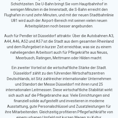
Schichtzeiten. Die U-Bahn bringt Sie vom Hauptbahnhof in
wenigen Minuten in die Innenstadt, die S-Bahn erreicht den
Flughafen in rund zehn Minuten, und mit der neuen Stadtbahnlinie
U81 wird auch der Airport-Bereich mit seinen vielen neuen
Arbeitsplätzen noch besser angebunden.
Auch für Pendler ist Düsseldorf attraktiv: Über die Autobahnen A3,
A44, A46, A52 und A57 ist die Stadt aus dem gesamten Rheinland
und dem Ruhrgebiet in kurzer Zeit erreichbar, was sie zu einem
naheliegenden Arbeitsort auch für Pflegekräfte aus Neuss,
Meerbusch, Ratingen, Mettmann oder Hilden macht.
Ein zweiter Vorteil ist die wirtschaftliche Stärke der Stadt.
Düsseldorf zählt zu den führenden Wirtschaftszentren
Deutschlands, ist Sitz zahlreicher internationaler Unternehmen
und Standort der Messe Düsseldorf mit ihren rund 25
internationalen Leitmessen. Diese wirtschaftliche Stabilität wirkt
sich auch auf die Pflegebranche aus: Viele Einrichtungen sind
finanziell solide aufgestellt und investieren in moderne
Ausstattung, gute Personalschlüssel und Zusatzleistungen für
ihre Mitarbeitenden. Gleichzeitig profitieren Pflegefachkräfte von
einem urbanen Umfeld mit kurzen Wegen zu Kultur,