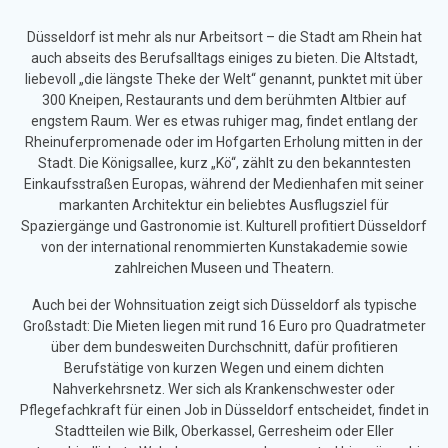
Düsseldorf ist mehr als nur Arbeitsort – die Stadt am Rhein hat
auch abseits des Berufsalltags einiges zu bieten. Die Altstadt,
liebevoll „die längste Theke der Welt“ genannt, punktet mit über
300 Kneipen, Restaurants und dem berühmten Altbier auf
engstem Raum. Wer es etwas ruhiger mag, findet entlang der
Rheinuferpromenade oder im Hofgarten Erholung mitten in der
Stadt. Die Königsallee, kurz „Kö“, zählt zu den bekanntesten
Einkaufsstraßen Europas, während der Medienhafen mit seiner
markanten Architektur ein beliebtes Ausflugsziel für
Spaziergänge und Gastronomie ist. Kulturell profitiert Düsseldorf
von der international renommierten Kunstakademie sowie
zahlreichen Museen und Theatern.
Auch bei der Wohnsituation zeigt sich Düsseldorf als typische
Großstadt: Die Mieten liegen mit rund 16 Euro pro Quadratmeter
über dem bundesweiten Durchschnitt, dafür profitieren
Berufstätige von kurzen Wegen und einem dichten
Nahverkehrsnetz. Wer sich als Krankenschwester oder
Pflegefachkraft für einen Job in Düsseldorf entscheidet, findet in
Stadtteilen wie Bilk, Oberkassel, Gerresheim oder Eller