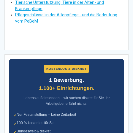
Tierische Unterstützung: Tiere in der Alten- und
Krankenpflege
Pflegeschlüssel in der Altenpflege - und die Bedeutung
vom PeBeM
KOSTENLOS & DISKRET
1 Bewerbung.
1.100+ Einrichtungen.
Lebenslauf einsenden – wir suchen diskret für Sie. Ihr
Arbeitgeber erfährt nichts.
Nur Festanstellung – keine Zeitarbeit
✓
100 % kostenlos für Sie
✓
Bundesweit & diskret
✓