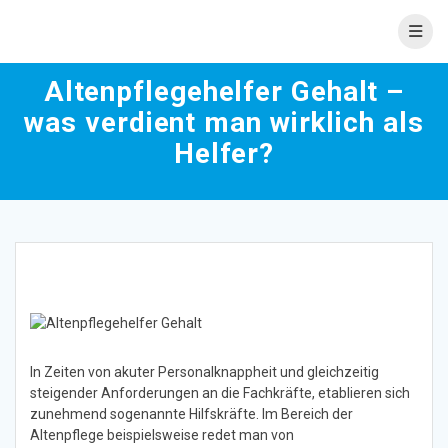
Skip
to
content
Altenpflegehelfer Gehalt –
was verdient man wirklich als
Helfer?
In Zeiten von akuter Personalknappheit und gleichzeitig
steigender Anforderungen an die Fachkräfte, etablieren sich
zunehmend sogenannte Hilfskräfte. Im Bereich der
Altenpflege beispielsweise redet man von