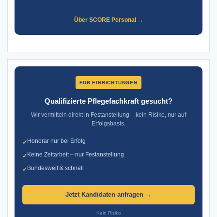
Über SCORE Personal →
FÜR EINRICHTUNGEN
Qualifizierte Pflegefachkraft gesucht?
Wir vermitteln direkt in Festanstellung – kein Risiko, nur auf
Erfolgsbasis.
Honorar nur bei Erfolg
✓
Keine Zeitarbeit – nur Festanstellung
✓
Bundesweit & schnell
✓
Jetzt Kandidaten anfragen →
Kein Risiko