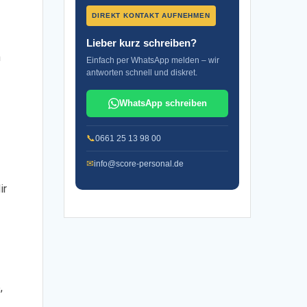
DIREKT KONTAKT AUFNEHMEN
Lieber kurz schreiben?
n
Einfach per WhatsApp melden – wir
antworten schnell und diskret.
WhatsApp schreiben
📞
0661 25 13 98 00
✉
info@score-personal.de
ir
,