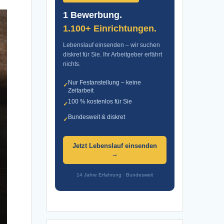
1 Bewerbung.
1.100+ Einrichtungen.
Lebenslauf einsenden – wir suchen
diskret für Sie. Ihr Arbeitgeber erfährt
nichts.
Nur Festanstellung – keine
✓
Zeitarbeit
100 % kostenlos für Sie
✓
Bundesweit & diskret
✓
Jetzt Lebenslauf einsenden
→
14 Jahre Erfahrung · Bundesweit