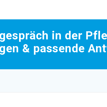
espräch in der Pfle
agen & passende An