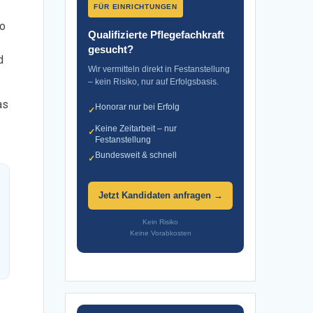
FÜR EINRICHTUNGEN
wo
Qualifizierte Pflegefachkraft
gesucht?
d
Wir vermitteln direkt in Festanstellung
– kein Risiko, nur auf Erfolgsbasis.
as
Honorar nur bei Erfolg
✓
Keine Zeitarbeit – nur
✓
Festanstellung
Bundesweit & schnell
✓
Jetzt Kandidaten anfragen →
Kein Risiko
Keine Vorabkosten