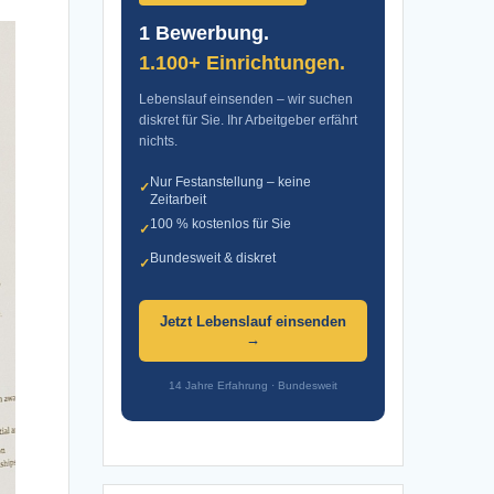
1 Bewerbung.
1.100+ Einrichtungen.
Lebenslauf einsenden – wir suchen
diskret für Sie. Ihr Arbeitgeber erfährt
nichts.
Nur Festanstellung – keine
✓
Zeitarbeit
100 % kostenlos für Sie
✓
Bundesweit & diskret
✓
Jetzt Lebenslauf einsenden
→
14 Jahre Erfahrung · Bundesweit