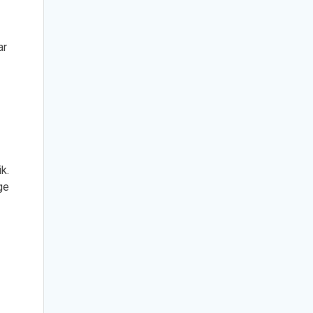
ar
k.
ge