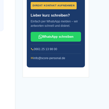
DIREKT KONTAKT AUFNEHMEN
Lieber kurz schreiben?
Einfach per WhatsApp melden – wir
antworten schnell und diskret.
WhatsApp schreiben
📞
0661 25 13 98 00
✉
info@score-personal.de