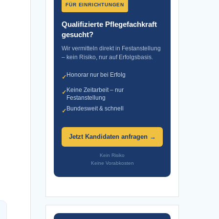
FÜR EINRICHTUNGEN
Qualifizierte Pflegefachkraft
gesucht?
Wir vermitteln direkt in Festanstellung
– kein Risiko, nur auf Erfolgsbasis.
Honorar nur bei Erfolg
✓
Keine Zeitarbeit – nur
✓
Festanstellung
Bundesweit & schnell
✓
Jetzt Kandidaten anfragen →
Kein Risiko
Keine Vorabkosten