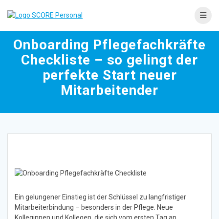
Skip
to
content
Onboarding Pflegefachkräfte
Checkliste – so gelingt der
perfekte Start neuer
Mitarbeitender
Ein gelungener Einstieg ist der Schlüssel zu langfristiger
Mitarbeiterbindung – besonders in der Pflege. Neue
Kolleginnen und Kollegen, die sich vom ersten Tag an