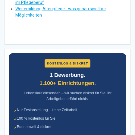
im Pflegeberuf
Weiterbildung Altenpflege - was genau sind Ihre
Möglichkeiten
KOSTENLOS & DISKRET
1 Bewerbung.
1.100+ Einrichtungen.
Lebenslauf einsenden – wir suchen diskret für Sie. Ihr
Arbeitgeber erfährt nichts.
Nur Festanstellung – keine Zeitarbeit
✓
100 % kostenlos für Sie
✓
Bundesweit & diskret
✓