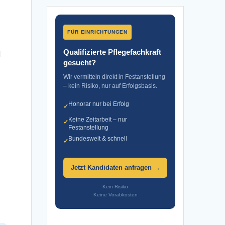
FÜR EINRICHTUNGEN
Qualifizierte Pflegefachkraft
d
gesucht?
Wir vermitteln direkt in Festanstellung
– kein Risiko, nur auf Erfolgsbasis.
Honorar nur bei Erfolg
✓
Keine Zeitarbeit – nur
✓
Festanstellung
Bundesweit & schnell
✓
Jetzt Kandidaten anfragen →
Kein Risiko
Keine Vorabkosten