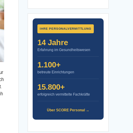
IHRE PERSONALVERMITTLUNG
14 Jahre
Erfahrung im Gesundheitswesen
1.100+
ur
betreute Einrichtungen
ch
15.800+
.
ch
erfolgreich vermittelte Fachkräfte
Über SCORE Personal →