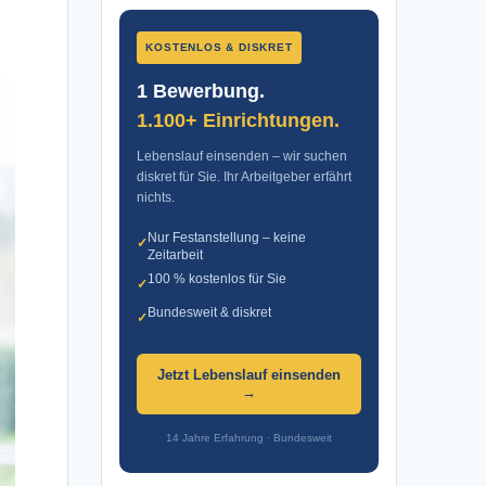
KOSTENLOS & DISKRET
1 Bewerbung.
1.100+ Einrichtungen.
Lebenslauf einsenden – wir suchen
diskret für Sie. Ihr Arbeitgeber erfährt
nichts.
Nur Festanstellung – keine
✓
Zeitarbeit
100 % kostenlos für Sie
✓
Bundesweit & diskret
✓
Jetzt Lebenslauf einsenden
→
14 Jahre Erfahrung · Bundesweit