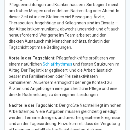
Pflegeeinrichtungen und Krankenhäusern. Sie beginnt meist
am frühen Morgen und endet am Nachmittag oder Abend. In
dieser Zeit ist in den Stationen viel Bewegung: Ärzte,
Therapeuten, Angehörige und Kolleginnen sind im Einsatz –
der Alltag ist kommunikativ, abwechslungsreich und oft auch
herausfordernd. Wer gerne im Team arbeitet und den
direkten Austausch mit Menschen schätzt, findet in der
Tagschicht optimale Bedingungen.
Vorteile der Tagschicht:
Pflegefachkräfte profitieren von
einem natürlichen
Schlafrhythmus
und festen Strukturen im
Alltag. Der Tag ist klar gegliedert, und die Arbeit lässt sich
besser mit Familienleben oder Freizeitaktivitäten
kombinieren. Außerdem ermöglicht der enge Kontakt zu
Ärzten und Angehörigen eine ganzheitliche Pflege und eine
direkte Rückmeldung zu den eigenen Leistungen.
Nachteile der Tagschicht:
Der größte Nachteil liegt im hohen
Arbeitstempo. Viele Aufgaben müssen gleichzeitig erledigt
werden, Termine drängen, und unvorhergesehene Ereignisse
sind an der Tagesordnung. Hinzu kommt, dass die Vergütung
oft geringer ausfällt als bei Nachtdiensten, da keine