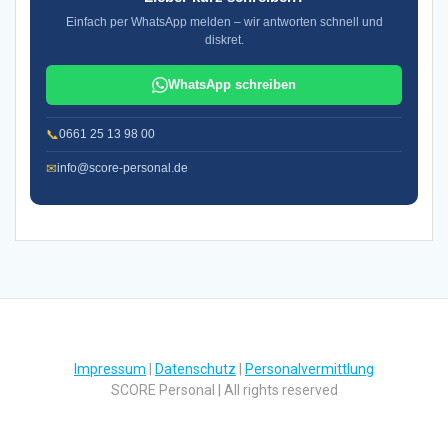
Einfach per WhatsApp melden – wir antworten schnell und
diskret.
WhatsApp schreiben
📞
0661 25 13 98 00
✉
info@score-personal.de
Impressum
|
Datenschutz
|
Personalvermittlung
SCORE Personal | All rights reserved