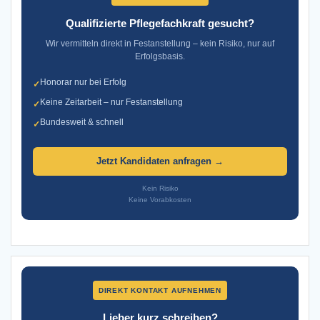
Qualifizierte Pflegefachkraft gesucht?
Wir vermitteln direkt in Festanstellung – kein Risiko, nur auf
Erfolgsbasis.
Honorar nur bei Erfolg
✓
Keine Zeitarbeit – nur Festanstellung
✓
Bundesweit & schnell
✓
Jetzt Kandidaten anfragen →
Kein Risiko
Keine Vorabkosten
DIREKT KONTAKT AUFNEHMEN
Lieber kurz schreiben?