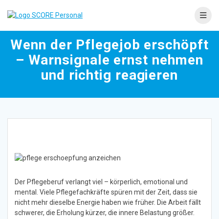
Skip
to
content
Wenn der Pflegejob erschöpft
– Warnsignale ernst nehmen
und richtig reagieren
Der Pflegeberuf verlangt viel – körperlich, emotional und
mental. Viele Pflegefachkräfte spüren mit der Zeit, dass sie
nicht mehr dieselbe Energie haben wie früher. Die Arbeit fällt
schwerer, die Erholung kürzer, die innere Belastung größer.