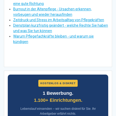
eine gute Richtung
Burnout in der Altenpflege - Ursachen erkennen,
vorbeugen und wieder herausfinden
Zeitdruck und Stress im Arbeitsalltag von Pflegekräften
Dienstplan kurzfristig geändert - welche Rechte Sie haben
und was Sie tun können
Warum Pflegefachkräfte bleiben - und warum sie
kündigen
KOSTENLOS & DISKRET
1 Bewerbung.
1.100+ Einrichtungen.
Lebenslauf einsenden – wir suchen diskret für Sie. Ihr
Arbeitgeber erfährt nichts.