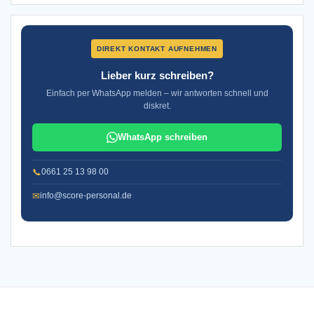
DIREKT KONTAKT AUFNEHMEN
Lieber kurz schreiben?
Einfach per WhatsApp melden – wir antworten schnell und
diskret.
WhatsApp schreiben
📞
0661 25 13 98 00
✉
info@score-personal.de