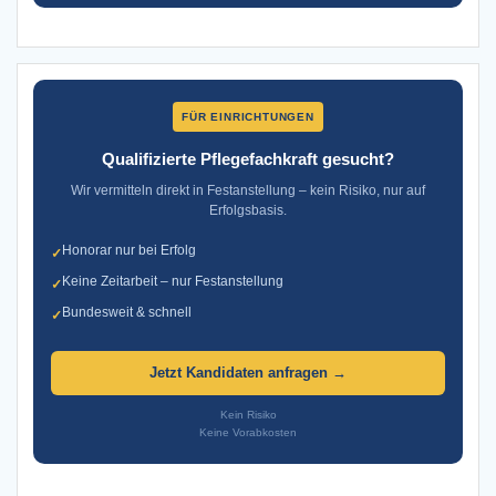
FÜR EINRICHTUNGEN
Qualifizierte Pflegefachkraft gesucht?
Wir vermitteln direkt in Festanstellung – kein Risiko, nur auf
Erfolgsbasis.
Honorar nur bei Erfolg
✓
Keine Zeitarbeit – nur Festanstellung
✓
Bundesweit & schnell
✓
Jetzt Kandidaten anfragen →
Kein Risiko
Keine Vorabkosten