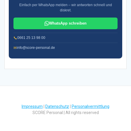
Einfach per WhatsApp melden – wir antworten schnell und
diskret.
WhatsApp schreiben
📞
0661 25 13 98 00
✉
info@score-personal.de
Impressum
|
Datenschutz
|
Personalvermittlung
SCORE Personal | All rights reserved