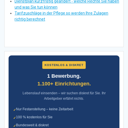
Dienstplan kurzfristig geändert - welche Rechte Sie haben
und was Sie tun können
Tarifzuschläge in der Pflege so werden Ihre Zulagen
richtig berechnet
KOSTENLOS & DISKRET
1 Bewerbung.
1.100+ Einrichtungen.
Lebenslauf einsenden – wir suchen diskret für Sie. Ihr
Arbeitgeber erfährt nichts.
Nur Festanstellung – keine Zeitarbeit
✓
100 % kostenlos für Sie
✓
Bundesweit & diskret
✓